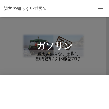
親方の知らない世界's
ナ
ビ
ゲ
ー
シ
ョ
ン
ガソリン
を
切
り
替
え