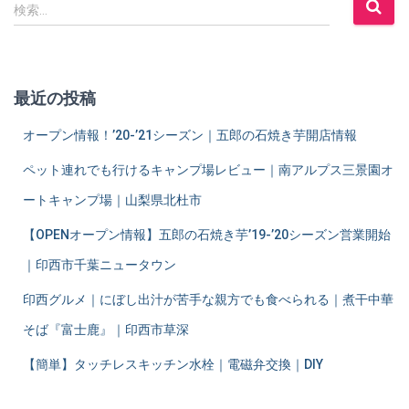
検
検索…
索
:
最近の投稿
オープン情報！’20-’21シーズン｜五郎の石焼き芋開店情報
ペット連れでも行けるキャンプ場レビュー｜南アルプス三景園オ
ートキャンプ場｜山梨県北杜市
【OPENオープン情報】五郎の石焼き芋’19-’20シーズン営業開始
｜印西市千葉ニュータウン
印西グルメ｜にぼし出汁が苦手な親方でも食べられる｜煮干中華
そば『富士鹿』｜印西市草深
【簡単】タッチレスキッチン水栓｜電磁弁交換｜DIY