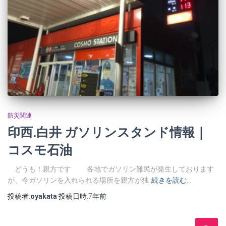
防災関連
印西.白井 ガソリンスタンド情報｜
コスモ石油
どうも！親方です 各地でガソリン難民が発生しております
が、今ガソリンを入れられる場所を親方が独
続きを読む…
投稿者:
oyakata
投稿日時:
7年
前