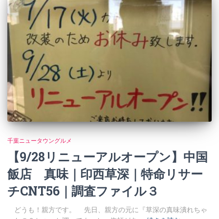
千葉ニュータウングルメ
【9/28リニューアルオープン】中国
飯店 真味｜印西草深｜特命リサー
チCNT56｜調査ファイル３
どうも！親方です。 先日、親方の元に『草深の真味潰れちゃ