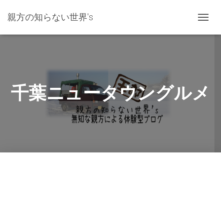
親方の知らない世界's
ナ
ビ
ゲ
ー
シ
ョ
ン
千葉ニュータウングルメ
を
切
り
替
え