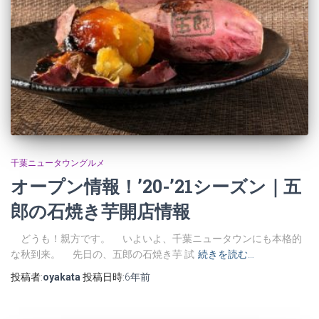
千葉ニュータウングルメ
オープン情報！’20-’21シーズン｜五
郎の石焼き芋開店情報
どうも！親方です。 いよいよ、千葉ニュータウンにも本格的
な秋到来。 先日の、五郎の石焼き芋 試
続きを読む…
投稿者:
oyakata
投稿日時:
6年
前