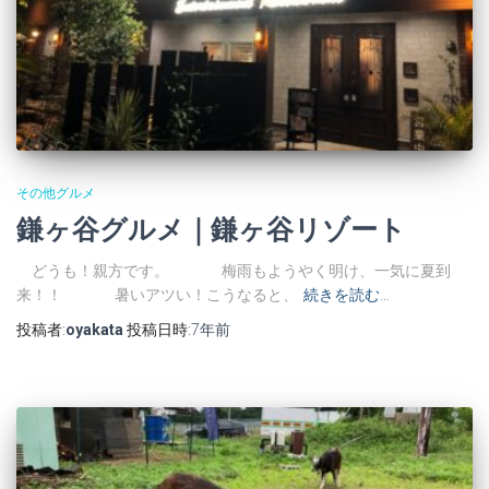
その他グルメ
鎌ヶ谷グルメ｜鎌ヶ谷リゾート
どうも！親方です。 梅雨もようやく明け、一気に夏到
来！！ 暑いアツい！こうなると、
続きを読む…
投稿者:
oyakata
投稿日時:
7年
前