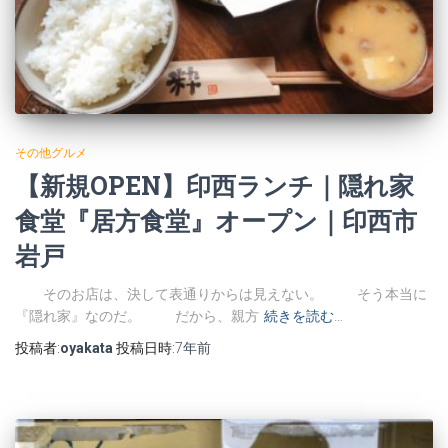
その他グルメ
【新規OPEN】印西ランチ｜隠れ家
食堂『居方食堂』オープン｜印西市
岩戸
そのお店は、決して表通りからは見えない。 そう本当に
『隠れ家』なのだ。 だから、親方
続きを読む…
投稿者:
oyakata
投稿日時:
7年
前