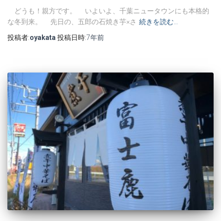
どうも！親方です。 いよいよ、千葉ニュータウンにも本格的
な冬到来。 先日の、五郎の石焼き芋×さ
続きを読む…
投稿者:
oyakata
投稿日時:
7年
前