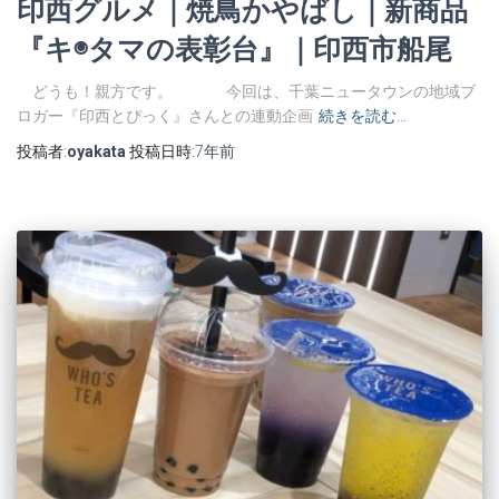
印西グルメ｜焼鳥かやばし｜新商品
『キ◉タマの表彰台』｜印西市船尾
どうも！親方です。 今回は、千葉ニュータウンの地域ブ
ロガー『印西とぴっく』さんとの連動企画
続きを読む…
投稿者:
oyakata
投稿日時:
7年
前