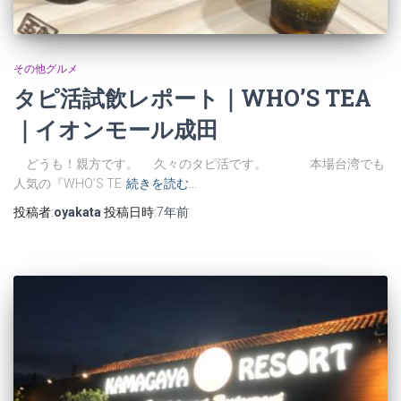
その他グルメ
タピ活試飲レポート｜WHO’S TEA
｜イオンモール成田
どうも！親方です。 久々のタピ活です。 本場台湾でも
人気の『WHO’S TE
続きを読む…
投稿者:
oyakata
投稿日時:
7年
前