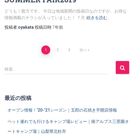
どうも！親方です。 今日は地域新聞の投函日なのですが、お得な
情報満載のチラシが入っていました！ ７月
続きを読む…
投稿者:
oyakata
投稿日時:
7年
前
1
2
3
次へ
投
検
検索…
稿
索
:
ナ
最近の投稿
ビ
オープン情報！’20-’21シーズン｜五郎の石焼き芋開店情報
ゲ
ペット連れでも行けるキャンプ場レビュー｜南アルプス三景園オ
ートキャンプ場｜山梨県北杜市