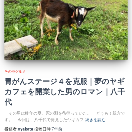
その他グルメ
胃がんステージ４を克服｜夢のヤギ
カフェを開業した男のロマン｜八千
代
その男は昨年の夏、死の淵を彷徨っていた。 どうも！親方で
す。 今回は、八千代で発見したヤギカフ
続きを読む…
投稿者:
oyakata
投稿日時:
7年
前