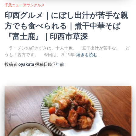
千葉ニュータウングルメ
印西グルメ｜にぼし出汁が苦手な親
方でも食べられる｜煮干中華そば
『富士鹿』｜印西市草深
ラーメンの好きずきは、十人十色。 煮干出汁が苦手な、 ど
うも！親方です。 今回は、2019年
続きを読む…
投稿者:
oyakata
投稿日時:
7年
前