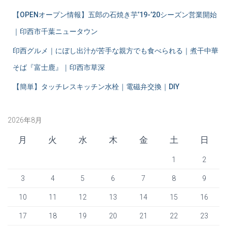
ー
【OPENオープン情報】五郎の石焼き芋’19-’20シーズン営業開始
シ
｜印西市千葉ニュータウン
ョ
印西グルメ｜にぼし出汁が苦手な親方でも食べられる｜煮干中華
そば『富士鹿』｜印西市草深
ン
【簡単】タッチレスキッチン水栓｜電磁弁交換｜DIY
2026年8月
月
火
水
木
金
土
日
1
2
3
4
5
6
7
8
9
10
11
12
13
14
15
16
17
18
19
20
21
22
23