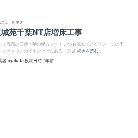
葉ニュー街ネタ
京城苑千葉NT店増床工事
も！五郎の石焼き芋の親方です！ いつも混んでいるイメージの千
ニュータウンのイオンそばにある『京城
続きを読む…
稿者:
oyakata
投稿日時:
7年
前