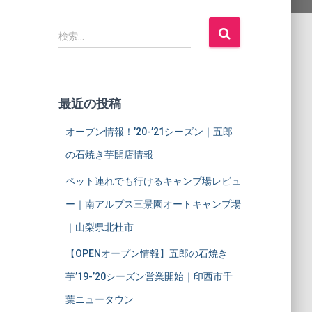
検
検索…
索
:
最近の投稿
オープン情報！’20-’21シーズン｜五郎
の石焼き芋開店情報
ペット連れでも行けるキャンプ場レビュ
ー｜南アルプス三景園オートキャンプ場
｜山梨県北杜市
【OPENオープン情報】五郎の石焼き
芋’19-’20シーズン営業開始｜印西市千
葉ニュータウン