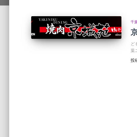
千
ど
葉
投