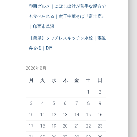
印西グルメ｜にぼし出汁が苦手な親方で
も食べられる｜煮干中華そば『富士鹿』
｜印西市草深
【簡単】タッチレスキッチン水栓｜電磁
弁交換｜DIY
2026年8月
月
火
水
木
金
土
日
1
2
3
4
5
6
7
8
9
10
11
12
13
14
15
16
17
18
19
20
21
22
23