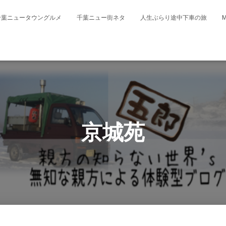
千葉ニュータウングルメ
千葉ニュー街ネタ
人生ぶらり途中下車の旅
京城苑