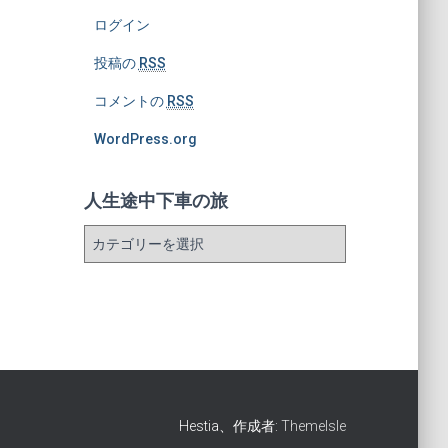
ログイン
投稿の
RSS
コメントの
RSS
WordPress.org
人生途中下車の旅
人
生
途
中
下
車
の
旅
Hestia、作成者:
ThemeIsle