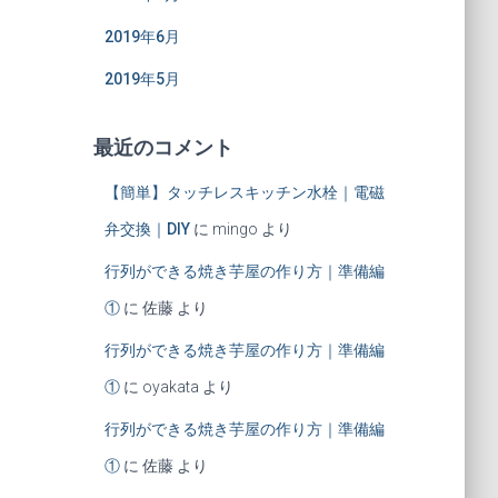
2019年6月
2019年5月
最近のコメント
【簡単】タッチレスキッチン水栓｜電磁
弁交換｜DIY
に
mingo
より
行列ができる焼き芋屋の作り方｜準備編
①
に
佐藤
より
行列ができる焼き芋屋の作り方｜準備編
①
に
oyakata
より
行列ができる焼き芋屋の作り方｜準備編
①
に
佐藤
より