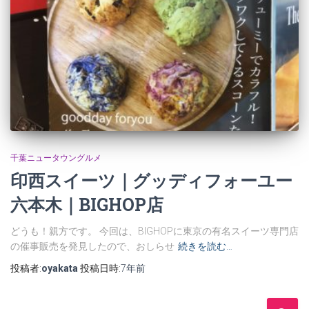
千葉ニュータウングルメ
印西スイーツ｜グッディフォーユー
六本木｜BIGHOP店
どうも！親方です。 今回は、BIGHOPに東京の有名スイーツ専門店
の催事販売を発見したので、おしらせ
続きを読む…
投稿者:
oyakata
投稿日時:
7年
前