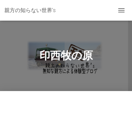
親方の知らない世界's
ナ
ビ
ゲ
ー
シ
ョ
ン
印西牧の原
を
切
り
替
え