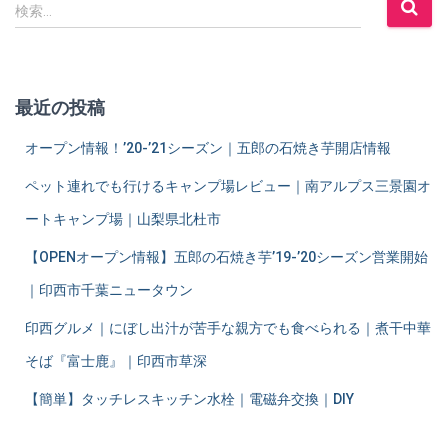
検
検索…
索
:
最近の投稿
オープン情報！’20-’21シーズン｜五郎の石焼き芋開店情報
ペット連れでも行けるキャンプ場レビュー｜南アルプス三景園オ
ートキャンプ場｜山梨県北杜市
【OPENオープン情報】五郎の石焼き芋’19-’20シーズン営業開始
｜印西市千葉ニュータウン
印西グルメ｜にぼし出汁が苦手な親方でも食べられる｜煮干中華
そば『富士鹿』｜印西市草深
【簡単】タッチレスキッチン水栓｜電磁弁交換｜DIY