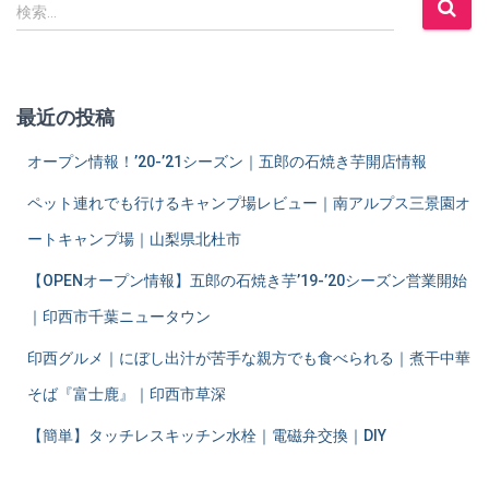
検
検索…
索
:
最近の投稿
オープン情報！’20-’21シーズン｜五郎の石焼き芋開店情報
ペット連れでも行けるキャンプ場レビュー｜南アルプス三景園オ
ートキャンプ場｜山梨県北杜市
【OPENオープン情報】五郎の石焼き芋’19-’20シーズン営業開始
｜印西市千葉ニュータウン
印西グルメ｜にぼし出汁が苦手な親方でも食べられる｜煮干中華
そば『富士鹿』｜印西市草深
【簡単】タッチレスキッチン水栓｜電磁弁交換｜DIY