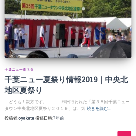
千葉ニュー街ネタ
千葉ニュー夏祭り情報2019｜中央北
地区夏祭り
どうも！親方です。 昨日行われた「第３５回千葉ニュー
タウン中央北地区夏祭り２０１９」は、気
続きを読む…
投稿者:
oyakata
投稿日時:
7年
前