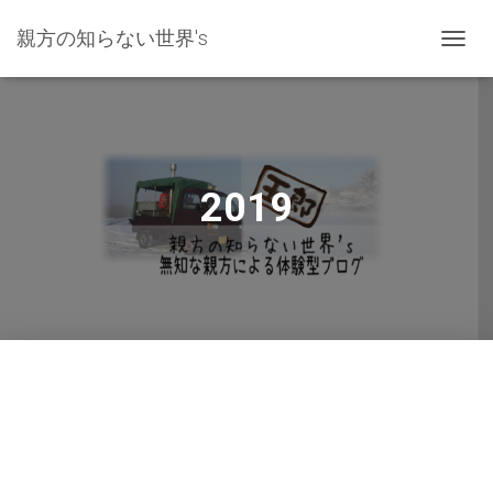
親方の知らない世界's
ナ
ビ
ゲ
ー
シ
ョ
ン
2019
を
切
り
替
え