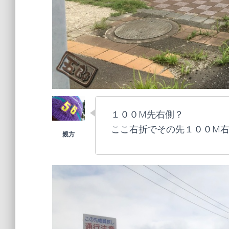
１００M先右側？
ここ右折でその先１００M