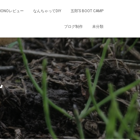
MONOレビュー
なんちゃってDIY
五郎’S BOOT CAMP
ブログ制作
未分類
見