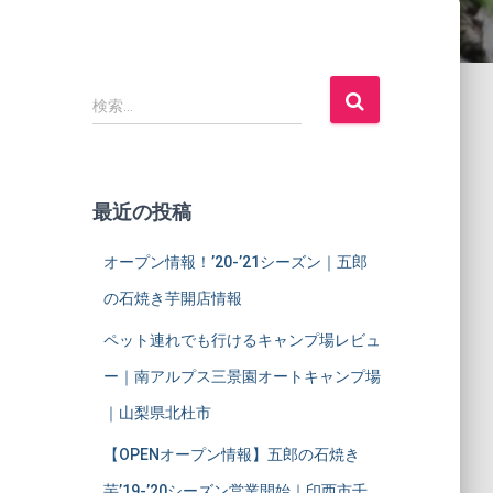
検
検索…
索
:
最近の投稿
オープン情報！’20-’21シーズン｜五郎
の石焼き芋開店情報
ペット連れでも行けるキャンプ場レビュ
ー｜南アルプス三景園オートキャンプ場
｜山梨県北杜市
【OPENオープン情報】五郎の石焼き
芋’19-’20シーズン営業開始｜印西市千