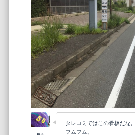
タレコミではこの看板だな
フムフム。