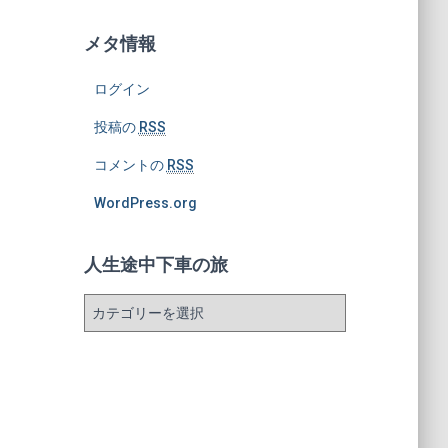
メタ情報
ログイン
投稿の
RSS
コメントの
RSS
WordPress.org
人生途中下車の旅
人
生
途
中
下
車
の