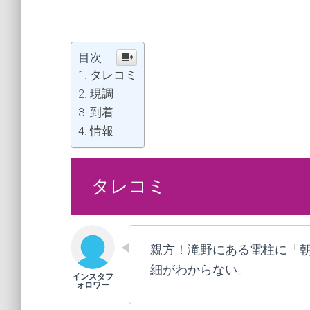
目次
タレコミ
現調
到着
情報
タレコミ
親方！滝野にある電柱に「
細がわからない。