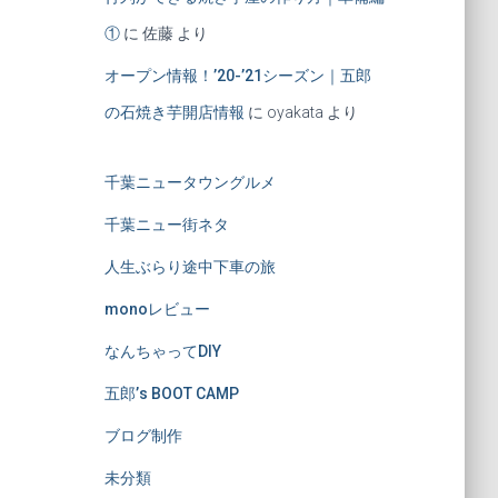
①
に
佐藤
より
オープン情報！’20-’21シーズン｜五郎
の石焼き芋開店情報
に
oyakata
より
千葉ニュータウングルメ
千葉ニュー街ネタ
人生ぶらり途中下車の旅
monoレビュー
なんちゃってDIY
五郎’s BOOT CAMP
ブログ制作
未分類