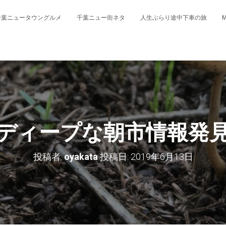
千葉ニュータウングルメ
千葉ニュー街ネタ
人生ぶらり途中下車の旅
ディープな朝市情報発
投稿者:
oyakata
投稿日:
2019年6月13日