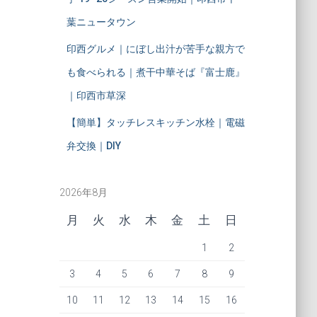
葉ニュータウン
印西グルメ｜にぼし出汁が苦手な親方で
も食べられる｜煮干中華そば『富士鹿』
｜印西市草深
【簡単】タッチレスキッチン水栓｜電磁
弁交換｜DIY
2026年8月
月
火
水
木
金
土
日
1
2
3
4
5
6
7
8
9
10
11
12
13
14
15
16