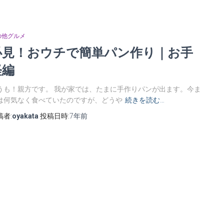
の他グルメ
必見！おウチで簡単パン作り｜お手
軽編
うも！親方です。 我が家では、たまに手作りパンが出ます。今ま
は何気なく食べていたのですが、どうや
続きを読む…
稿者:
oyakata
投稿日時:
7年
前