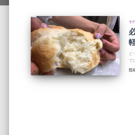
そ
ど
で
投