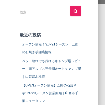
検
検索…
索
:
最近の投稿
オープン情報！’20-’21シーズン｜五郎
の石焼き芋開店情報
ペット連れでも行けるキャンプ場レビュ
ー｜南アルプス三景園オートキャンプ場
｜山梨県北杜市
【OPENオープン情報】五郎の石焼き
芋’19-’20シーズン営業開始｜印西市千
葉ニュータウン