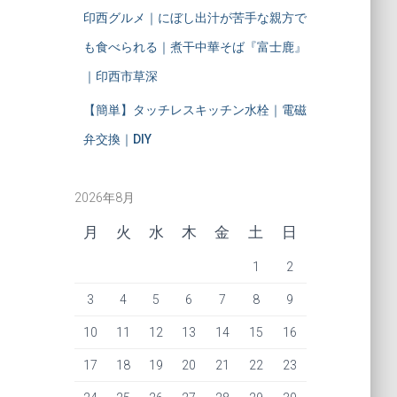
印西グルメ｜にぼし出汁が苦手な親方で
も食べられる｜煮干中華そば『富士鹿』
｜印西市草深
【簡単】タッチレスキッチン水栓｜電磁
弁交換｜DIY
2026年8月
月
火
水
木
金
土
日
1
2
3
4
5
6
7
8
9
10
11
12
13
14
15
16
17
18
19
20
21
22
23