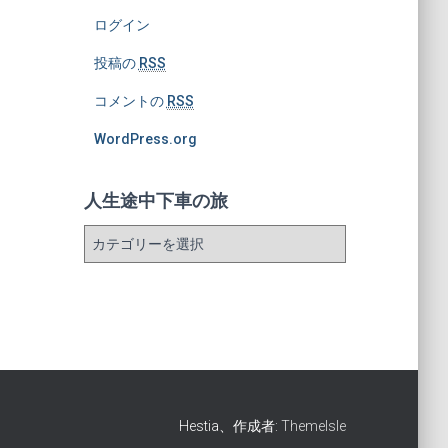
ログイン
投稿の
RSS
コメントの
RSS
WordPress.org
人生途中下車の旅
人
生
途
中
下
車
の
旅
Hestia、作成者:
ThemeIsle