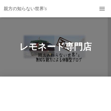
親方の知らない世界's
ナ
ビ
ゲ
ー
シ
ョ
ン
レモネード専門店
を
切
り
替
え