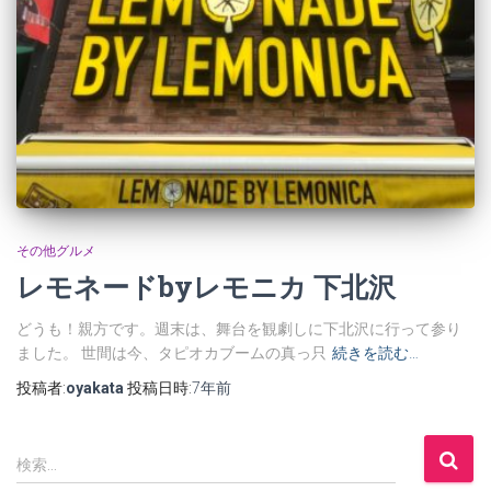
その他グルメ
レモネードbyレモニカ 下北沢
どうも！親方です。週末は、舞台を観劇しに下北沢に行って参り
ました。 世間は今、タピオカブームの真っ只
続きを読む…
投稿者:
oyakata
投稿日時:
7年
前
検
検索…
索