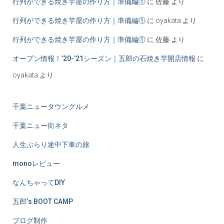
行列ができる焼き芋屋の作り方｜準備編①
に
佐藤
より
行列ができる焼き芋屋の作り方｜準備編①
に
oyakata
より
行列ができる焼き芋屋の作り方｜準備編①
に
佐藤
より
オープン情報！’20-’21シーズン｜五郎の石焼き芋開店情報
に
oyakata
より
千葉ニュータウングルメ
千葉ニュー街ネタ
人生ぶらり途中下車の旅
monoレビュー
なんちゃってDIY
五郎’s BOOT CAMP
ブログ制作