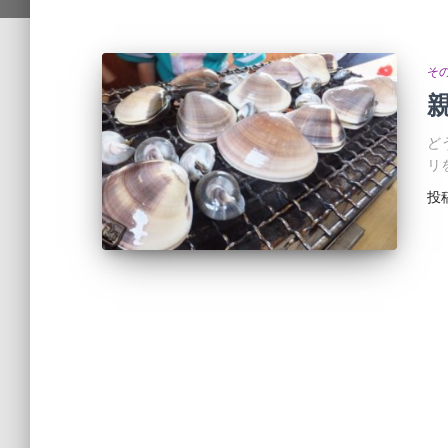
そ
ど
リ
投