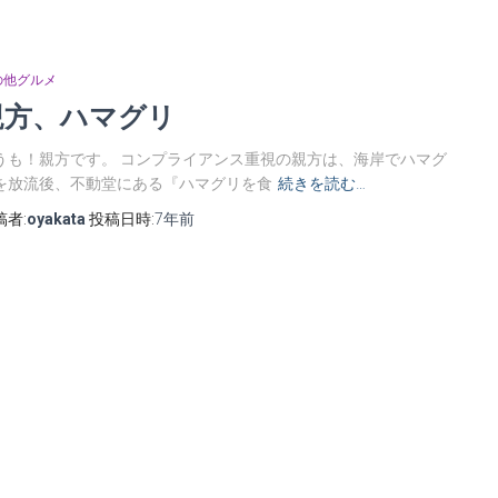
の他グルメ
親方、ハマグリ
うも！親方です。 コンプライアンス重視の親方は、海岸でハマグ
を放流後、不動堂にある『ハマグリを食
続きを読む…
稿者:
oyakata
投稿日時:
7年
前