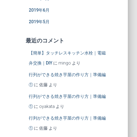
2019年6月
2019年5月
最近のコメント
【簡単】タッチレスキッチン水栓｜電磁
弁交換｜DIY
に
mingo
より
行列ができる焼き芋屋の作り方｜準備編
①
に
佐藤
より
行列ができる焼き芋屋の作り方｜準備編
①
に
oyakata
より
行列ができる焼き芋屋の作り方｜準備編
①
に
佐藤
より