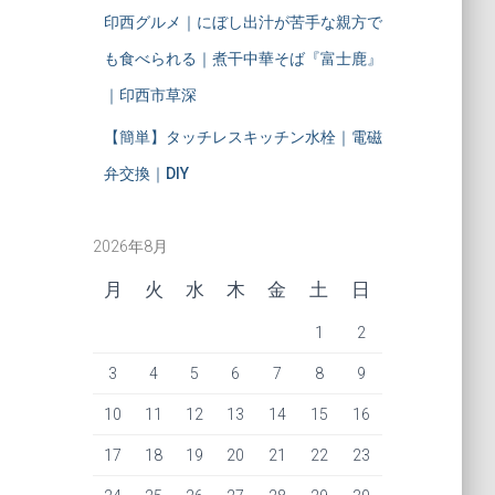
印西グルメ｜にぼし出汁が苦手な親方で
も食べられる｜煮干中華そば『富士鹿』
｜印西市草深
【簡単】タッチレスキッチン水栓｜電磁
弁交換｜DIY
2026年8月
月
火
水
木
金
土
日
1
2
3
4
5
6
7
8
9
10
11
12
13
14
15
16
17
18
19
20
21
22
23