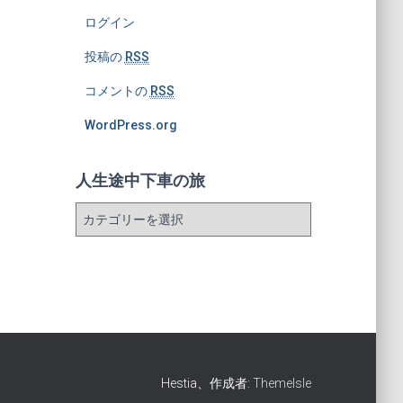
ログイン
投稿の
RSS
コメントの
RSS
WordPress.org
人生途中下車の旅
人
生
途
中
下
車
の
旅
Hestia、作成者:
ThemeIsle