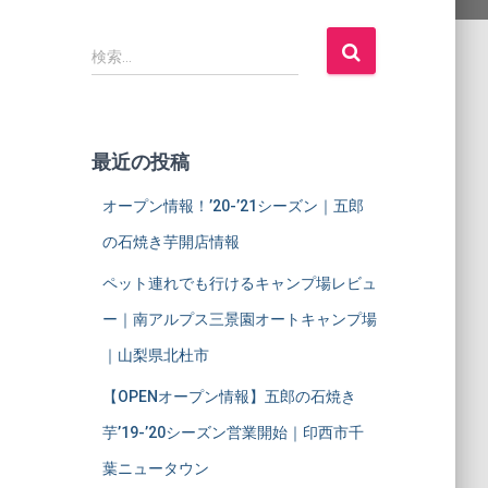
検
検索…
索
:
最近の投稿
オープン情報！’20-’21シーズン｜五郎
の石焼き芋開店情報
ペット連れでも行けるキャンプ場レビュ
ー｜南アルプス三景園オートキャンプ場
｜山梨県北杜市
【OPENオープン情報】五郎の石焼き
芋’19-’20シーズン営業開始｜印西市千
葉ニュータウン