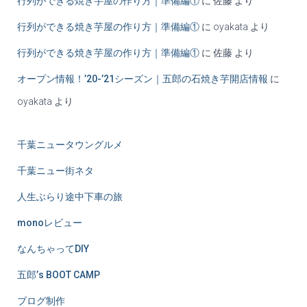
行列ができる焼き芋屋の作り方｜準備編①
に
佐藤
より
行列ができる焼き芋屋の作り方｜準備編①
に
oyakata
より
行列ができる焼き芋屋の作り方｜準備編①
に
佐藤
より
オープン情報！’20-’21シーズン｜五郎の石焼き芋開店情報
に
oyakata
より
千葉ニュータウングルメ
千葉ニュー街ネタ
人生ぶらり途中下車の旅
monoレビュー
なんちゃってDIY
五郎’s BOOT CAMP
ブログ制作