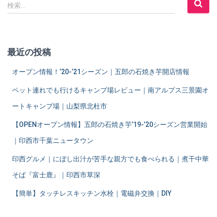
検
検索…
索
:
最近の投稿
オープン情報！’20-’21シーズン｜五郎の石焼き芋開店情報
ペット連れでも行けるキャンプ場レビュー｜南アルプス三景園オ
ートキャンプ場｜山梨県北杜市
【OPENオープン情報】五郎の石焼き芋’19-’20シーズン営業開始
｜印西市千葉ニュータウン
印西グルメ｜にぼし出汁が苦手な親方でも食べられる｜煮干中華
そば『富士鹿』｜印西市草深
【簡単】タッチレスキッチン水栓｜電磁弁交換｜DIY