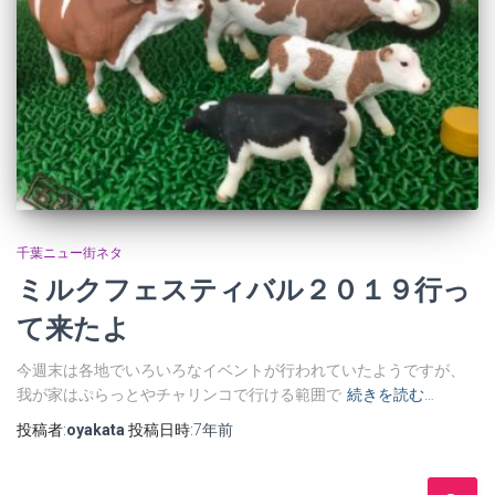
千葉ニュー街ネタ
ミルクフェスティバル２０１９行っ
て来たよ
今週末は各地でいろいろなイベントが行われていたようですが、
我が家はぷらっとやチャリンコで行ける範囲で
続きを読む…
投稿者:
oyakata
投稿日時:
7年
前