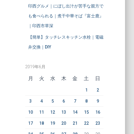
印西グルメ｜にぼし出汁が苦手な親方で
も食べられる｜煮干中華そば『富士鹿』
｜印西市草深
【簡単】タッチレスキッチン水栓｜電磁
弁交換｜DIY
2019年6月
月
火
水
木
金
土
日
1
2
3
4
5
6
7
8
9
10
11
12
13
14
15
16
17
18
19
20
21
22
23