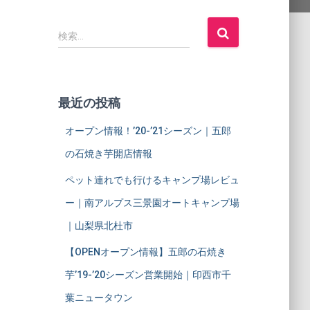
検
検索…
索
:
最近の投稿
オープン情報！’20-’21シーズン｜五郎
の石焼き芋開店情報
ペット連れでも行けるキャンプ場レビュ
ー｜南アルプス三景園オートキャンプ場
｜山梨県北杜市
【OPENオープン情報】五郎の石焼き
芋’19-’20シーズン営業開始｜印西市千
葉ニュータウン