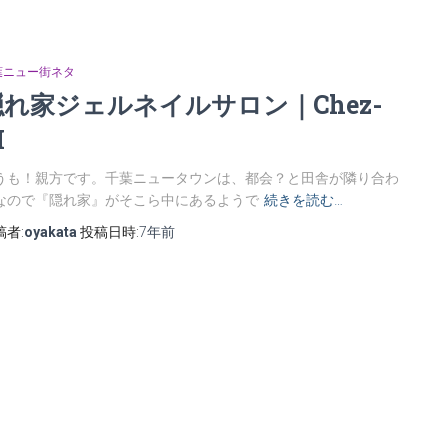
葉ニュー街ネタ
隠れ家ジェルネイルサロン｜Chez-
M
うも！親方です。千葉ニュータウンは、都会？と田舎が隣り合わ
なので『隠れ家』がそこら中にあるようで
続きを読む…
稿者:
oyakata
投稿日時:
7年
前