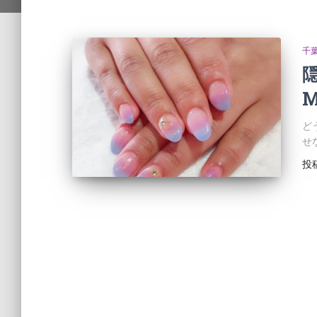
千
ど
せ
投