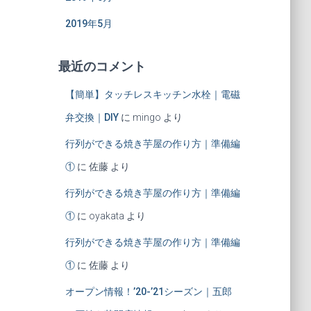
2019年5月
最近のコメント
【簡単】タッチレスキッチン水栓｜電磁
弁交換｜DIY
に
mingo
より
行列ができる焼き芋屋の作り方｜準備編
①
に
佐藤
より
行列ができる焼き芋屋の作り方｜準備編
①
に
oyakata
より
行列ができる焼き芋屋の作り方｜準備編
①
に
佐藤
より
オープン情報！’20-’21シーズン｜五郎