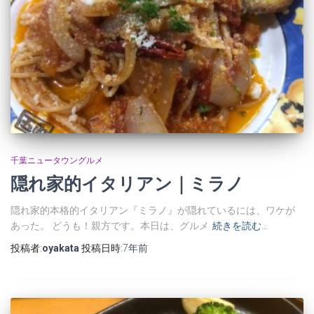
千葉ニュータウングルメ
隠れ家的イタリアン｜ミラノ
隠れ家的本格的イタリアン『ミラノ』が隠れているには、ワケが
あった。 どうも！親方です。本日は、グルメ
続きを読む…
投稿者:
oyakata
投稿日時:
7年
前