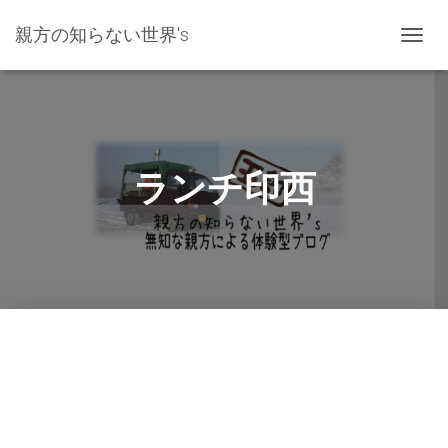
親方の知らない世界's
ナ
ビ
ゲ
ー
シ
ョ
ン
ランチ印西
を
切
り
替
え