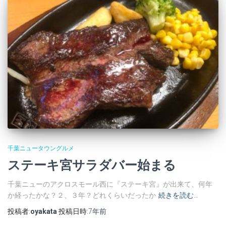
千葉ニュータウングルメ
ステーキ宮サラダバー始まる
千葉ニューのアクロスモール西に『ステーキ宮』が出来て、何年
か経ったかな？２、３年？どれくらいだったか
続きを読む…
投稿者:
oyakata
投稿日時:
7年
前