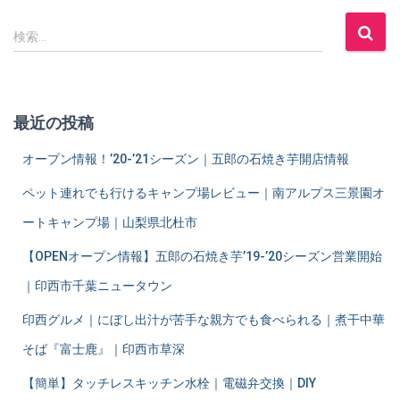
検
検索…
索
:
最近の投稿
オープン情報！’20-’21シーズン｜五郎の石焼き芋開店情報
ペット連れでも行けるキャンプ場レビュー｜南アルプス三景園オ
ートキャンプ場｜山梨県北杜市
【OPENオープン情報】五郎の石焼き芋’19-’20シーズン営業開始
｜印西市千葉ニュータウン
印西グルメ｜にぼし出汁が苦手な親方でも食べられる｜煮干中華
そば『富士鹿』｜印西市草深
【簡単】タッチレスキッチン水栓｜電磁弁交換｜DIY